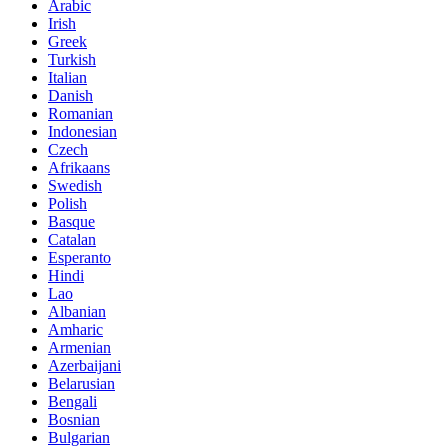
Arabic
Irish
Greek
Turkish
Italian
Danish
Romanian
Indonesian
Czech
Afrikaans
Swedish
Polish
Basque
Catalan
Esperanto
Hindi
Lao
Albanian
Amharic
Armenian
Azerbaijani
Belarusian
Bengali
Bosnian
Bulgarian